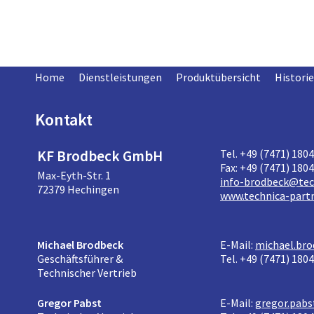
Home
Dienstleistungen
Produktübersicht
Historie
Kontakt
KF Brodbeck GmbH
Tel. +49 (7471) 180
Fax: +49 (7471) 180
Max-Eyth-Str. 1
info-brodbeck@tec
72379 Hechingen
www.technica-partn
Michael Brodbeck
E-Mail:
michael.bro
Geschäftsführer &
Tel. +49 (7471) 180
Technischer Vertrieb
Gregor Pabst
E-Mail:
gregor.pabs